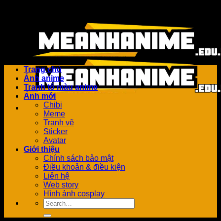
Bỏ
Add anything here or just remove it...
qua
nội
dung
Trang chủ
Ảnh anime
Tranh tô màu anime
Ảnh mới
Chibi
Meme
Tranh vẽ
Sticker
Avatar
Giới thiệu
Chính sách bảo mật
Điều khoản & điều kiện
Liên hệ
Web story
Hình ảnh cosplay