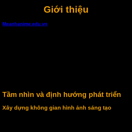
Giới thiệu
Meanhanime.edu.vn
là nền tảng trực tuyến được xây dựng
nhằm tổng hợp, sưu tầm và chia sẻ các nội dung hình ảnh
xoay quanh anime, minh họa và văn hóa sáng tạo thị giác.
Website hướng đến việc mang lại không gian trải nghiệm
trực quan, dễ tiếp cận cho những ai yêu thích hình ảnh đẹp,
nội dung sáng tạo và nghệ thuật minh họa hiện đại.
Với cách tổ chức nội dung rõ ràng, giao diện thân thiện và
kho dữ liệu đa dạng, Meanhanime.edu.vn mong muốn trở
thành điểm đến quen thuộc cho người dùng tại Việt Nam
trong quá trình khám phá, tham khảo và sử dụng hình ảnh
phục vụ nhiều mục đích khác nhau.
Tầm nhìn và định hướng phát triển
Xây dựng không gian hình ảnh sáng tạo
Meanhanime.edu.vn được định hướng phát triển như một
thư viện hình ảnh mở, nơi người dùng có thể dễ dàng tìm
kiếm và tiếp cận các nội dung hình ảnh theo nhiều phong