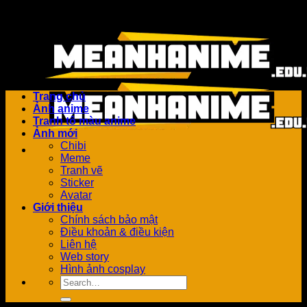
Bỏ
Add anything here or just remove it...
qua
nội
dung
Trang chủ
Ảnh anime
Tranh tô màu anime
Ảnh mới
Chibi
Meme
Tranh vẽ
Sticker
Avatar
Giới thiệu
Chính sách bảo mật
Điều khoản & điều kiện
Liên hệ
Web story
Hình ảnh cosplay