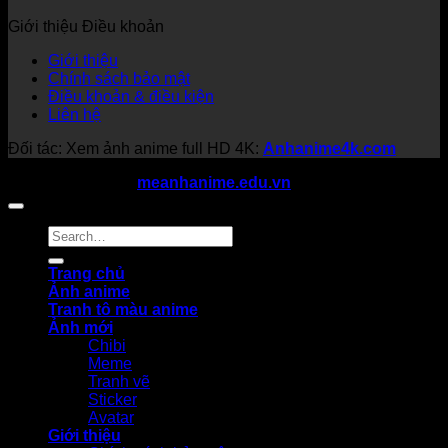
Giới thiệu Điều khoản
Giới thiệu
Chính sách bảo mật
Điều khoản & điều kiện
Liên hệ
Đối tác: Xem ảnh anime full HD 4K:
Anhanime4k.com
Copyright 2026 ©
meanhanime.edu.vn
All rights reserved
Trang chủ
Ảnh anime
Tranh tô màu anime
Ảnh mới
Chibi
Meme
Tranh vẽ
Sticker
Avatar
Giới thiệu