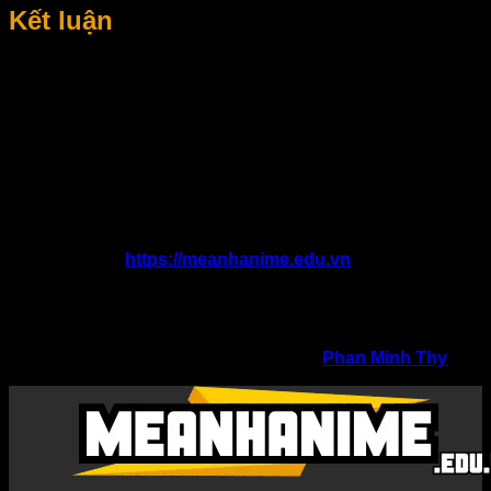
Kết luận
Với định hướng rõ ràng, nội dung đa dạng và cách tiếp cận
thân thiện, Meanhanime.edu.vn không chỉ là nơi sưu tầm
hình ảnh mà còn là không gian truyền cảm hứng sáng tạo
dành cho cộng đồng yêu nghệ thuật hình ảnh tại Việt Nam.
Website sẽ tiếp tục hoàn thiện và mở rộng nội dung để mang
đến trải nghiệm ngày càng tốt hơn cho người dùng trong
tương lai.
Thông tin liên hệ:
Website:
https://meanhanime.edu.vn
Địa chỉ: 497 Núi Thành, Hoà Cường Nam, Hải Châu,
Đà Nẵng
Gmail: meanhanimeeduvn@gmail.com
SĐT: 0768157669
Chịu trách nhiệm nội dung: tác giả
Phan Minh Thy