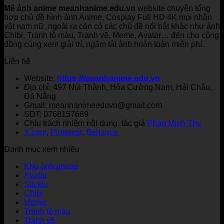
Mê ảnh anime meanhanime.edu.vn
website chuyên tổng
hợp chủ đề hình ảnh Anime, Cosplay Full HD 4K mọi nhân
vật nam nữ, ngoài ra còn có các chủ đề nổi bật khác như ảnh
Chibi, Tranh tô màu, Tranh vẽ, Meme, Avatar… đến cho cộng
đồng cùng xem giải trí, ngắm tải ảnh hoàn toàn miễn phí.
Liên hệ
Website:
https://meanhanime.edu.vn
Địa chỉ: 497 Núi Thành, Hòa Cường Nam, Hải Châu,
Đà Nẵng
Gmail: meanhanimeeduvn@gmail.com
SĐT: 0768157669
Chịu trách nhiệm nội dung: tác giả
Phan Minh Thy
X.com
,
Pinterest
,
Behance
Danh mục xem nhiều
Kho ảnh anime
Avatar
Sticker
Chibi
Meme
Tranh tô màu
Tranh vẽ