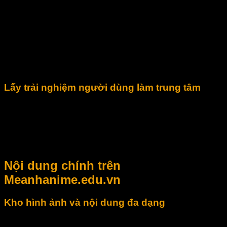
cách khác nhau. Website không giới hạn trong một chủ đề
duy nhất mà tập trung vào sự đa dạng, linh hoạt và khả năng
ứng dụng cao của từng danh mục nội dung.
Thông qua việc cập nhật thường xuyên và chọn lọc kỹ
lưỡng, Meanhanime.edu.vn hướng đến việc tạo ra một
không gian hình ảnh có giá trị tham khảo, mang tính thẩm mỹ
và phù hợp với nhiều đối tượng người dùng.
Lấy trải nghiệm người dùng làm trung tâm
Một trong những ưu tiên của Meanhanime.edu.vn là tối ưu
trải nghiệm truy cập và sử dụng nội dung. Các danh mục
được phân loại rõ ràng, bố cục dễ theo dõi, giúp người dùng
tiết kiệm thời gian khi tìm kiếm hình ảnh hoặc nội dung mong
muốn trên website.
Nội dung chính trên
Meanhanime.edu.vn
Kho hình ảnh và nội dung đa dạng
Meanhanime.edu.vn cung cấp nhiều danh mục nội dung