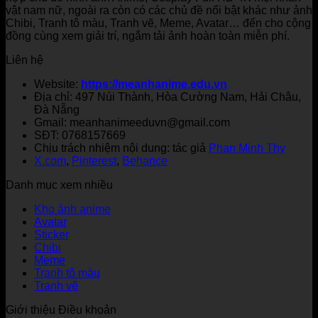
vật nam nữ, ngoài ra còn có các chủ đề nổi bật khác như ảnh
Chibi, Tranh tô màu, Tranh vẽ, Meme, Avatar… đến cho cộng
đồng cùng xem giải trí, ngắm tải ảnh hoàn toàn miễn phí.
Liên hệ
Website:
https://meanhanime.edu.vn
Địa chỉ: 497 Núi Thành, Hòa Cường Nam, Hải Châu,
Đà Nẵng
Gmail: meanhanimeeduvn@gmail.com
SĐT: 0768157669
Chịu trách nhiệm nội dung: tác giả
Phan Minh Thy
X.com
,
Pinterest
,
Behance
Danh mục xem nhiều
Kho ảnh anime
Avatar
Sticker
Chibi
Meme
Tranh tô màu
Tranh vẽ
Giới thiệu Điều khoản