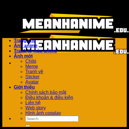
Bỏ
Add anything here or just remove it...
qua
nội
dung
Trang chủ
Ảnh anime
Tranh tô màu anime
Ảnh mới
Chibi
Meme
Tranh vẽ
Sticker
Avatar
Giới thiệu
Chính sách bảo mật
Điều khoản & điều kiện
Liên hệ
Web story
Hình ảnh cosplay