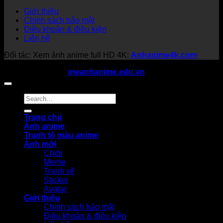
Giới thiệu
Chính sách bảo mật
Điều khoản & điều kiện
Liên hệ
Đối tác: Xem ảnh anime full HD 4K:
Anhanime4k.com
Copyright 2026 ©
meanhanime.edu.vn
All rights reserved
Trang chủ
Ảnh anime
Tranh tô màu anime
Ảnh mới
Chibi
Meme
Tranh vẽ
Sticker
Avatar
Giới thiệu
Chính sách bảo mật
Điều khoản & điều kiện