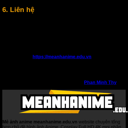
6. Liên hệ
Mọi thắc mắc, góp ý hoặc yêu cầu liên quan đến nội dung và
điều khoản sử dụng, vui lòng liên hệ với
Meanhanime.edu.vn thông qua các kênh liên hệ được cung
cấp trên website.
Thông tin liên hệ:
Website:
https://meanhanime.edu.vn
Địa chỉ: 497 Núi Thành, Hoà Cường Nam, Hải Châu,
Đà Nẵng
Gmail: meanhanimeeduvn@gmail.com
SĐT: 0768157669
Chịu trách nhiệm nội dung: tác giả
Phan Minh Thy
Mê ảnh anime meanhanime.edu.vn
website chuyên tổng
hợp chủ đề hình ảnh Anime, Cosplay Full HD 4K mọi nhân