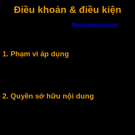
Điều khoản & điều kiện
Khi truy cập và sử dụng website
Meanhanime.edu.vn
, bạn
đồng ý tuân thủ các điều khoản và điều kiện được quy định
dưới đây. Vui lòng đọc kỹ nội dung để đảm bảo quyền lợi và
nghĩa vụ của bạn trong quá trình sử dụng website.
1. Phạm vi áp dụng
Điều khoản & Điều kiện này áp dụng cho tất cả người dùng
truy cập, xem, tải xuống hoặc sử dụng bất kỳ nội dung nào
trên Meanhanime.edu.vn. Nếu bạn không đồng ý với bất kỳ
điều khoản nào, vui lòng ngừng sử dụng website.
2. Quyền sở hữu nội dung
Meanhanime.edu.vn là website tổng hợp và chia sẻ nội dung
hình ảnh, bài viết mang tính tham khảo và giải trí.
Một số nội dung được sưu tầm từ nhiều nguồn trên
internet.