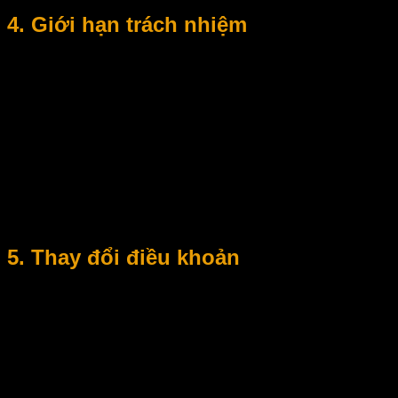
4. Giới hạn trách nhiệm
Meanhanime.edu.vn không chịu trách nhiệm đối với:
Thiệt hại phát sinh từ việc sử dụng hoặc không thể sử
dụng website.
Nội dung, đường dẫn hoặc dịch vụ từ website bên thứ
ba được liên kết.
Việc người dùng sử dụng hình ảnh cho mục đích cá
nhân hoặc bên ngoài phạm vi kiểm soát của website.
Nội dung trên website có thể được thay đổi, cập nhật hoặc
gỡ bỏ mà không cần thông báo trước.
5. Thay đổi điều khoản
Meanhanime.edu.vn có quyền điều chỉnh, bổ sung hoặc cập
nhật Điều khoản & Điều kiện bất kỳ lúc nào nhằm phù hợp
với quy định pháp luật và định hướng phát triển website.
Các thay đổi sẽ có hiệu lực ngay khi được đăng tải.
Việc bạn tiếp tục sử dụng website sau khi điều khoản được
cập nhật đồng nghĩa với việc bạn chấp nhận các thay đổi đó.