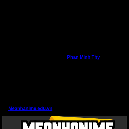
đến sự đa dạng về nội dung và cảm xúc. Mỗi tác phẩm đều
thể hiện cách nhìn riêng về nhân vật, bối cảnh hoặc ý tưởng,
giúp người xem cảm nhận được chiều sâu sáng tạo thông
qua từng nét vẽ, bố cục và màu sắc. Các bức tranh có thể
được sử dụng làm tư liệu học tập, nghiên cứu kỹ thuật vẽ,
phối màu, xây dựng hình khối hoặc đơn giản là để thưởng
thức giá trị thẩm mỹ của nghệ thuật minh họa.
Trang ảnh tranh vẽ đặc biệt phù hợp với những ai yêu thích
hội họa, đang học vẽ hoặc tìm kiếm nguồn tham khảo để
phát triển phong cách cá nhân. Bên cạnh đó, ngoài giá trị
tham khảo, tranh vẽ bởi
tác giả
Phan Minh Thy
chọn lọc
còn mang lại cảm hứng sáng tạo cho người làm nội dung,
thiết kế hoặc những ai yêu thích nghệ thuật thị giác. Việc
quan sát cách thể hiện ý tưởng qua tranh giúp người xem
mở rộng tư duy hình ảnh, từ đó hình thành những ý tưởng
mới cho dự án cá nhân hoặc công việc sáng tạo.
Nếu bạn đang tìm kiếm một không gian để khám phá tranh
vẽ, học hỏi kỹ thuật, nuôi dưỡng cảm hứng hoặc đơn giản là
thư giãn qua những hình ảnh nghệ thuật, danh mục Tranh vẽ
tại
Meanhanime.edu.vn
sẽ là điểm đến đáng để trải nghiệm.