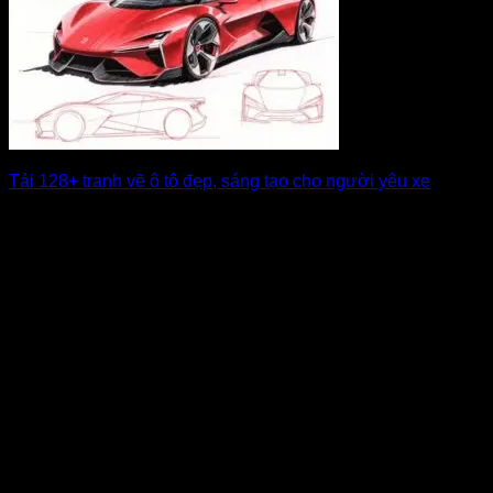
Tải 128+ tranh vẽ ô tô đẹp, sáng tạo cho người yêu xe
Nếu bạn yêu thích thế giới xe cộ, tranh vẽ ô tô chắc chắn là
[...]