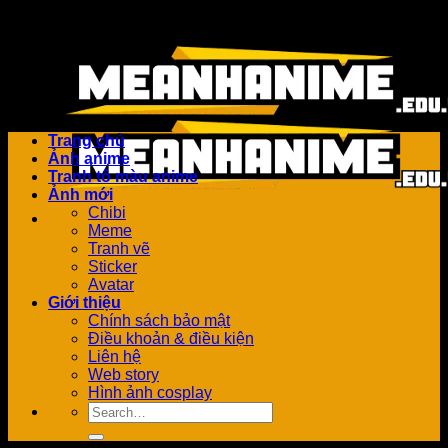
Bỏ
Add anything here or just remove it...
qua
nội
dung
Trang chủ
Ảnh anime
Tranh tô màu anime
Ảnh mới
Chibi
Meme
Tranh vẽ
Sticker
Avatar
Giới thiệu
Chính sách bảo mật
Điều khoản & điều kiện
Liên hệ
Web story
Hình ảnh cosplay