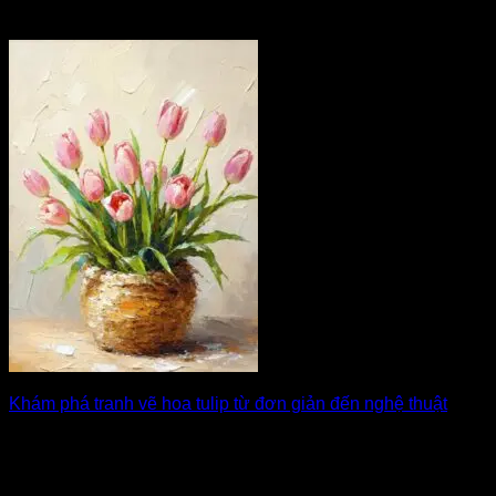
Khám phá tranh vẽ hoa tulip từ đơn giản đến nghệ thuật
Trong thế giới hội họa, hoa tulip luôn là hình ảnh mang lại
cảm giác [...]