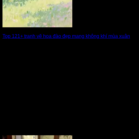
Top 121+ tranh vẽ hoa đào đẹp mang không khí mùa xuân
Tranh vẽ hoa đào đẹp luôn gợi lên cảm giác mùa xuân nhẹ
nhàng, tươi [...]