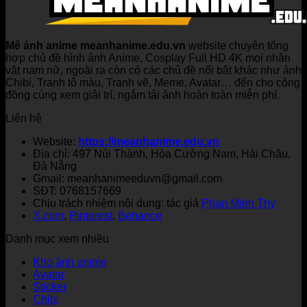
Mê ảnh anime meanhanime.edu.vn
website chuyên tổng
hợp chủ đề hình ảnh Anime, Cosplay Full HD 4K mọi nhân
vật nam nữ, ngoài ra còn có các chủ đề nổi bật khác như ảnh
Chibi, Tranh tô màu, Tranh vẽ, Meme, Avatar… đến cho cộng
đồng cùng xem giải trí, ngắm tải ảnh hoàn toàn miễn phí.
Liên hệ
Website:
https://meanhanime.edu.vn
Địa chỉ: 497 Núi Thành, Hòa Cường Nam, Hải Châu,
Đà Nẵng
Gmail: meanhanimeeduvn@gmail.com
SĐT: 0768157669
Chịu trách nhiệm nội dung: tác giả
Phan Minh Thy
X.com
,
Pinterest
,
Behance
Danh mục xem nhiều
Kho ảnh anime
Avatar
Sticker
Chibi