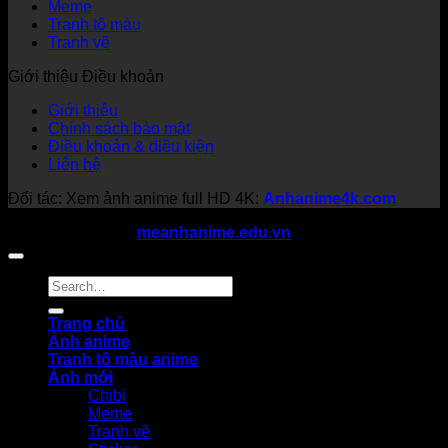
Meme
Tranh tô màu
Tranh vẽ
Giới thiệu Điều khoản
Giới thiệu
Chính sách bảo mật
Điều khoản & điều kiện
Liên hệ
Đối tác: Xem ảnh anime full HD 4K:
Anhanime4k.com
Copyright 2026 ©
meanhanime.edu.vn
All rights reserved
Trang chủ
Ảnh anime
Tranh tô màu anime
Ảnh mới
Chibi
Meme
Tranh vẽ