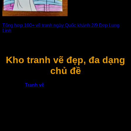
Tổng hợp 100+ vẽ tranh ngày Quốc khánh 2/9 Đẹp Lung
Linh
Vẽ tranh ngày Quốc khánh không chỉ là hoạt động sáng tạo
nghệ thuật mà [...]
Kho tranh vẽ đẹp, đa dạng
chủ đề
Danh mục
Tranh vẽ
trên
Meanhanime.edu.vn
là nơi tổng
hợp những tác phẩm minh họa và tranh vẽ mang nhiều
phong cách khác nhau, phản ánh góc nhìn sáng tạo phong
phú của cộng đồng yêu nghệ thuật hình ảnh. Tại đây, người
xem có thể tiếp cận với các bức tranh được thể hiện bằng
nhiều kỹ thuật, từ phác thảo đơn giản đến tranh hoàn thiện
chỉn chu, mang đậm dấu ấn cá nhân của người vẽ.
Không giới hạn trong một chủ đề cố định, kho tranh vẽ mang