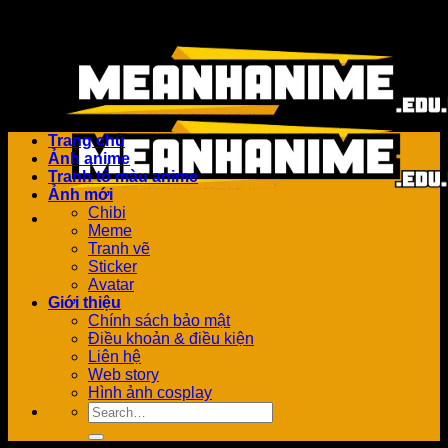
Bỏ
Add anything here or just remove it...
qua
nội
dung
Trang chủ
Ảnh anime
Tranh tô màu anime
Ảnh mới
Chibi
Meme
Tranh vẽ
Sticker
Avatar
Giới thiệu
Chính sách bảo mật
Điều khoản & điều kiện
Liên hệ
Web story
Hình ảnh cosplay