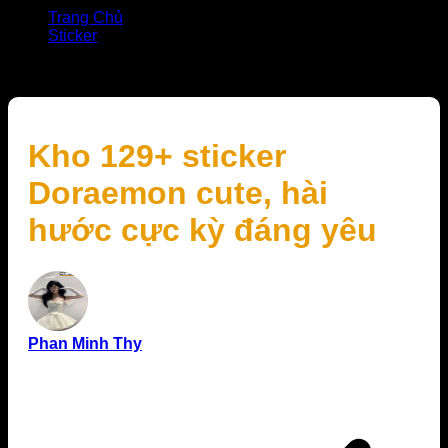
Trang Chủ
Sticker
Kho 129+ sticker Doraemon cute, hài hước cực kỳ
đáng yêu
Kho 129+ sticker
Doraemon cute, hài
hước cực kỳ đáng yêu
Phan Minh Thy