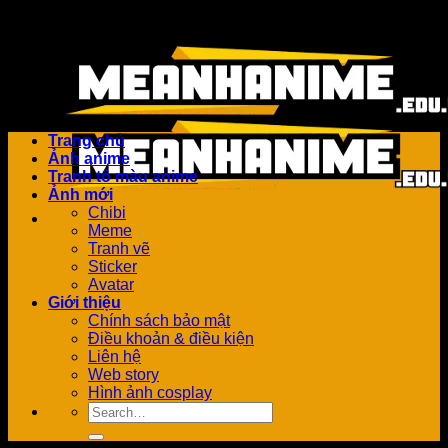
Bỏ
Add anything here or just remove it...
qua
nội
dung
Trang chủ
Ảnh anime
Tranh tô màu anime
Ảnh mới
Chibi
Meme
Tranh vẽ
Sticker
Avatar
Giới thiệu
Chính sách bảo mật
Điều khoản & điều kiện
Liên hệ
Web story
Hình ảnh cosplay