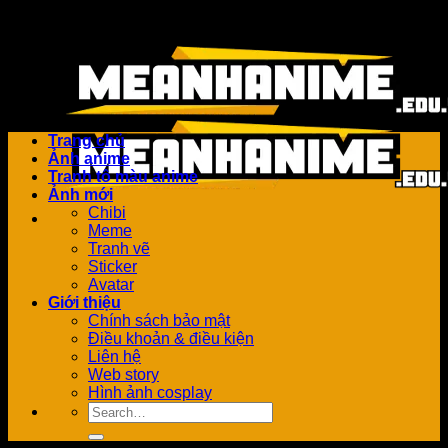
Bỏ
Add anything here or just remove it...
qua
nội
dung
Trang chủ
Ảnh anime
Tranh tô màu anime
Ảnh mới
Chibi
Meme
Tranh vẽ
Sticker
Avatar
Giới thiệu
Chính sách bảo mật
Điều khoản & điều kiện
Liên hệ
Web story
Hình ảnh cosplay