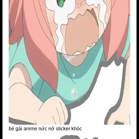
bé gái anime nức nở sticker khóc