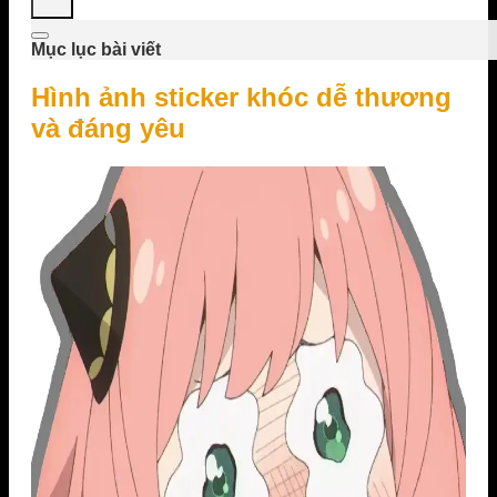
Mục lục bài viết
Hình ảnh sticker khóc dễ thương
và đáng yêu