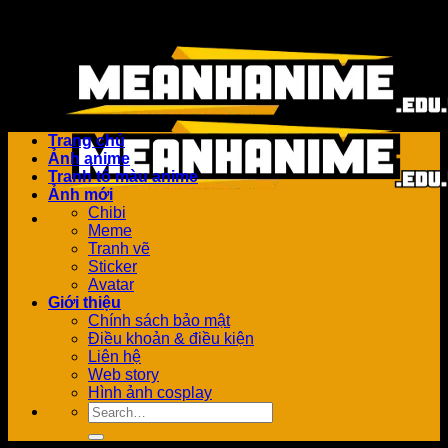
Bỏ
Add anything here or just remove it...
qua
nội
dung
Trang chủ
Ảnh anime
Tranh tô màu anime
Ảnh mới
Chibi
Meme
Tranh vẽ
Sticker
Avatar
Giới thiệu
Chính sách bảo mật
Điều khoản & điều kiện
Liên hệ
Web story
Hình ảnh cosplay