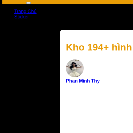
Trang Chủ
Sticker
Kho 194+ hình dán sticker dễ thương hot trend năm nay
Kho 194+ hình
Phan Minh Thy