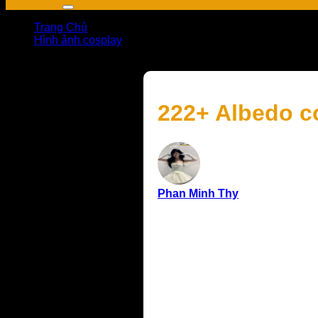
Trang Chủ
Hình ảnh cosplay
222+ Albedo cosplay với thần thái lạnh lùng đúng chất
222+ Albedo co
Phan Minh Thy