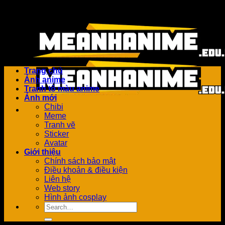
Bỏ
Add anything here or just remove it...
qua
nội
dung
Trang chủ
Ảnh anime
Tranh tô màu anime
Ảnh mới
Chibi
Meme
Tranh vẽ
Sticker
Avatar
Giới thiệu
Chính sách bảo mật
Điều khoản & điều kiện
Liên hệ
Web story
Hình ảnh cosplay