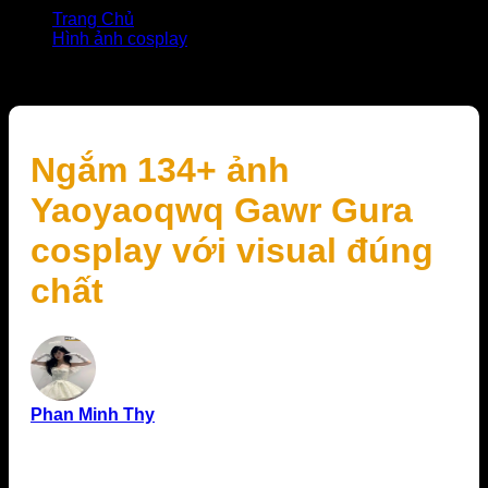
Trang Chủ
Hình ảnh cosplay
Ngắm 134+ ảnh Yaoyaoqwq Gawr Gura cosplay với
visual đúng chất
Ngắm 134+ ảnh
Yaoyaoqwq Gawr Gura
cosplay với visual đúng
chất
Phan Minh Thy