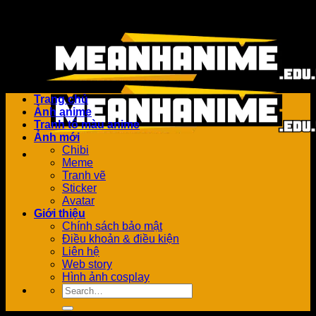
Bỏ
Add anything here or just remove it...
qua
nội
dung
Trang chủ
Ảnh anime
Tranh tô màu anime
Ảnh mới
Chibi
Meme
Tranh vẽ
Sticker
Avatar
Giới thiệu
Chính sách bảo mật
Điều khoản & điều kiện
Liên hệ
Web story
Hình ảnh cosplay