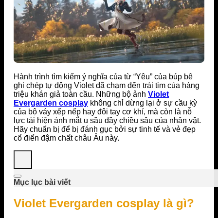
Hành trình tìm kiếm ý nghĩa của từ “Yêu” của búp bê
ghi chép tự động Violet đã chạm đến trái tim của hàng
triệu khán giả toàn cầu. Những bộ ảnh
Violet
Evergarden cosplay
không chỉ dừng lại ở sự cầu kỳ
của bộ váy xếp nếp hay đôi tay cơ khí, mà còn là nỗ
lực tái hiện ánh mắt u sầu đầy chiều sâu của nhân vật.
Hãy chuẩn bị để bị đánh gục bởi sự tinh tế và vẻ đẹp
cổ điển đậm chất châu Âu này.
Mục lục bài viết
Violet Evergarden cosplay là gì?