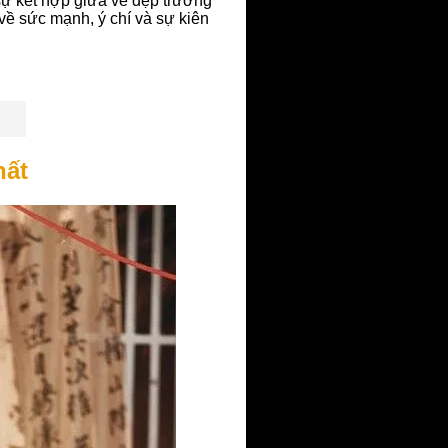
sự kết hợp giữa vẻ đẹp trưởng
về sức mạnh, ý chí và sự kiên
hất