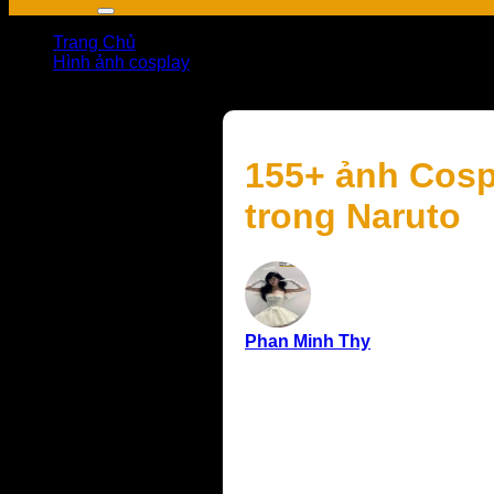
Trang Chủ
Hình ảnh cosplay
155+ ảnh Cosplay Tsunade phong cách quyền lực, sexy 
155+ ảnh Cosp
trong Naruto
Phan Minh Thy