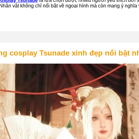
cosplay Tsunade
là lựa chọn được nhiều người yêu thích bởi 
 Nhân vật không chỉ nổi bật về ngoại hình mà còn mang ý nghĩa 
ng cosplay Tsunade xinh đẹp nổi bật n