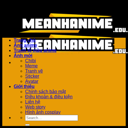
Bỏ
Add anything here or just remove it...
qua
nội
dung
Trang chủ
Ảnh anime
Tranh tô màu anime
Ảnh mới
Chibi
Meme
Tranh vẽ
Sticker
Avatar
Giới thiệu
Chính sách bảo mật
Điều khoản & điều kiện
Liên hệ
Web story
Hình ảnh cosplay