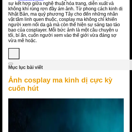
sự kết hợp giữa nghệ thuật hóa trang, diễn xuất và
không khí rùng rợn đầy ám ảnh. Từ phong cách kinh dị
Nhật Bản, ma quỷ phương Tây cho đến những nhân
vật tâm linh quen thuộc, cosplay ma không chỉ khiến
người xem nổi da gà mà còn thể hiện sự sáng tạo táo
bạo của cosplayer. Mỗi bức ảnh là một câu chuyện u
tối, bí ẩn, cuốn người xem vào thế giới vừa đáng sợ
vừa mê hoặc.
Mục lục bài viết
Ảnh cosplay ma kinh dị cực kỳ
cuốn hút