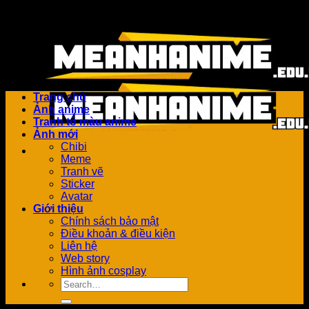
Bỏ
Add anything here or just remove it...
qua
nội
dung
Trang chủ
Ảnh anime
Tranh tô màu anime
Ảnh mới
Chibi
Meme
Tranh vẽ
Sticker
Avatar
Giới thiệu
Chính sách bảo mật
Điều khoản & điều kiện
Liên hệ
Web story
Hình ảnh cosplay