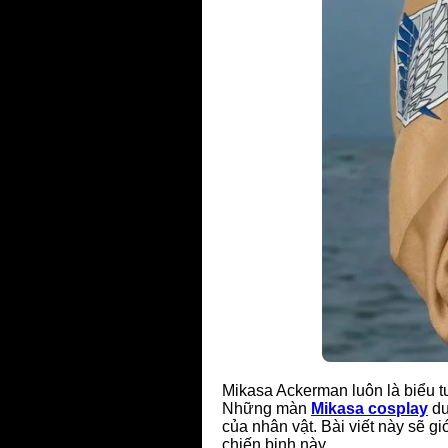
Mikasa Ackerman luôn là biểu t
Những màn
Mikasa cosplay
dư
của nhân vật. Bài viết này sẽ 
chiến binh này.