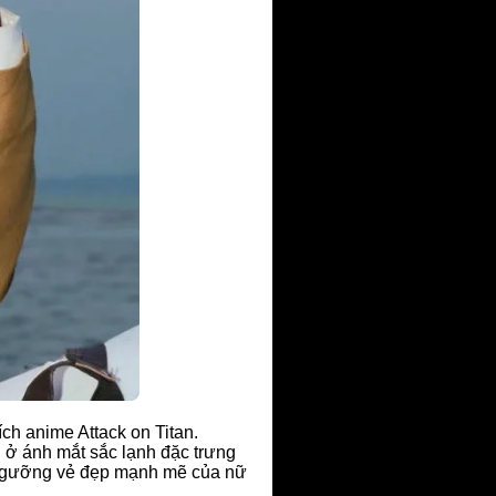
ch anime Attack on Titan.
 ở ánh mắt sắc lạnh đặc trưng
êm ngưỡng vẻ đẹp mạnh mẽ của nữ