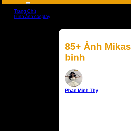
Trang Chủ
Hình ảnh cosplay
85+ Ảnh Mikasa cosplay cực ngầu, thần thái nữ chiến b
85+ Ảnh Mikas
binh
Phan Minh Thy