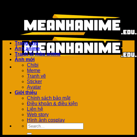
Bỏ
Add anything here or just remove it...
qua
nội
dung
Trang chủ
Ảnh anime
Tranh tô màu anime
Ảnh mới
Chibi
Meme
Tranh vẽ
Sticker
Avatar
Giới thiệu
Chính sách bảo mật
Điều khoản & điều kiện
Liên hệ
Web story
Hình ảnh cosplay