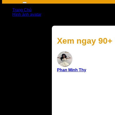
Trang Chủ
Hình ảnh avatar
Xem ngay 90+ black avatar đẹp cho mạng xã hội và ga
Xem ngay 90+ 
Phan Minh Thy