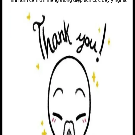
Hình ảnh cảm ơn mang thông điệp tích cực đầy ý nghĩa