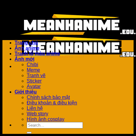
Bỏ
Add anything here or just remove it...
qua
nội
dung
Trang chủ
Ảnh anime
Tranh tô màu anime
Ảnh mới
Chibi
Meme
Tranh vẽ
Sticker
Avatar
Giới thiệu
Chính sách bảo mật
Điều khoản & điều kiện
Liên hệ
Web story
Hình ảnh cosplay