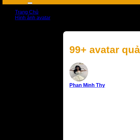
Trang Chủ
Hình ảnh avatar
99+ avatar quả cam cute sinh động màu sắc hài hòa
99+ avatar quả 
Phan Minh Thy