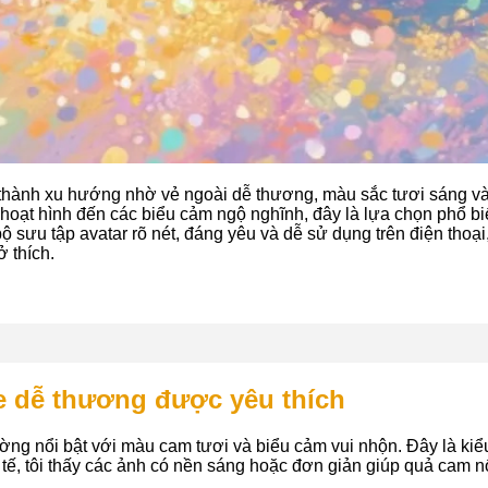
thành xu hướng nhờ vẻ ngoài dễ thương, màu sắc tươi sáng v
 hoạt hình đến các biểu cảm ngộ nghĩnh, đây là lựa chọn phổ bi
 sưu tập avatar rõ nét, đáng yêu và dễ sử dụng trên điện thoại
 thích.
e dễ thương được yêu thích
ng nổi bật với màu cam tươi và biểu cảm vui nhộn. Đây là kiểu
 tế, tôi thấy các ảnh có nền sáng hoặc đơn giản giúp quả cam nổ