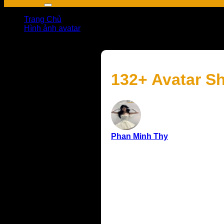
Trang Chủ
Hình ảnh avatar
132+ Avatar Shin cậu bé bút chì dễ thương và siêu lầy
132+ Avatar Sh
Phan Minh Thy