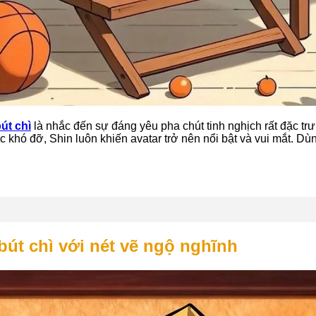
út chì
là nhắc đến sự đáng yêu pha chút tinh nghịch rất đặc t
khó đỡ, Shin luôn khiến avatar trở nên nổi bật và vui mắt. Dùn
bút chì với nét vẽ ngộ nghĩnh