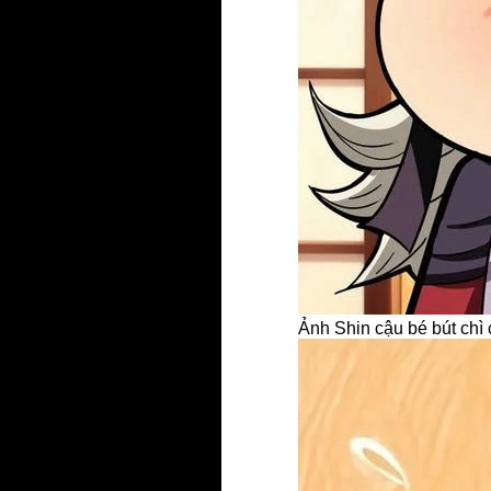
Ảnh Shin cậu bé bút chì