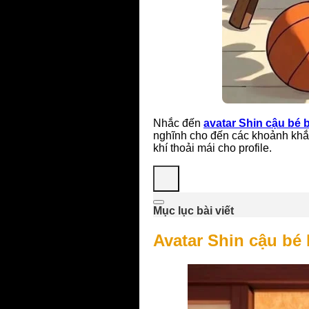
Nhắc đến
avatar Shin cậu bé b
nghĩnh cho đến các khoảnh khắc 
khí thoải mái cho profile.
Mục lục bài viết
Avatar Shin cậu bé 