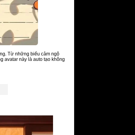
rưng. Từ những biểu cảm ngộ
g avatar này là auto tạo không