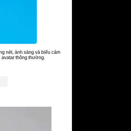
ng nét, ánh sáng và biểu cảm
u avatar thông thường.