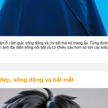
m ở cảm giác sống động và chi tiết mà nó mang lại. Từng đườ
n ảnh đại diện trông nổi bật và có chiều sâu hơn so với các kiể
 đẹp, sống động và bắt mắt