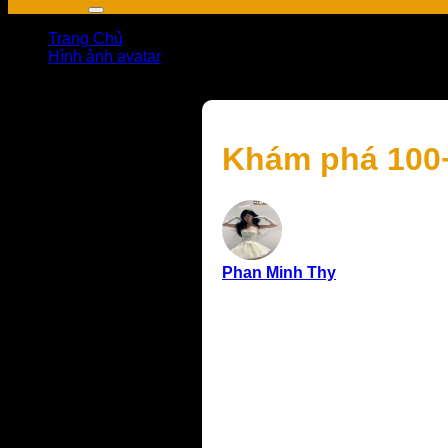
Trang Chủ
Hình ảnh avatar
Khám phá 100+ avatar 3D đẹp, đổi là thấy vibe khác ng
Khám phá 100+ 
Phan Minh Thy