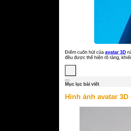
Điểm cuốn hút của
avatar 3D
nằ
đều được thể hiện rõ ràng, khiế
Mục lục bài viết
Hình ảnh avatar 3D