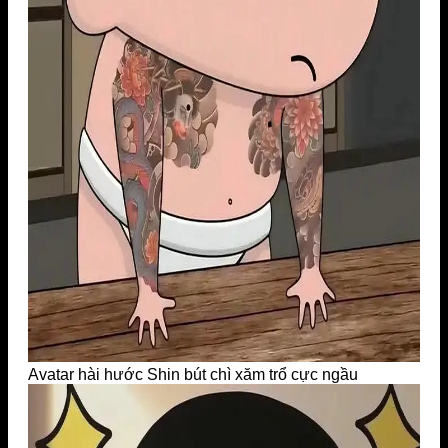
Avatar hài hước Shin bút chì xăm trổ cực ngầu