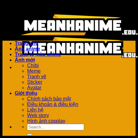
Bỏ
Add anything here or just remove it...
qua
nội
dung
Trang chủ
Ảnh anime
Tranh tô màu anime
Ảnh mới
Chibi
Meme
Tranh vẽ
Sticker
Avatar
Giới thiệu
Chính sách bảo mật
Điều khoản & điều kiện
Liên hệ
Web story
Hình ảnh cosplay