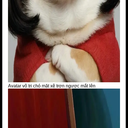
Avatar vô tri chó mặt xệ trợn ngược mắt lên