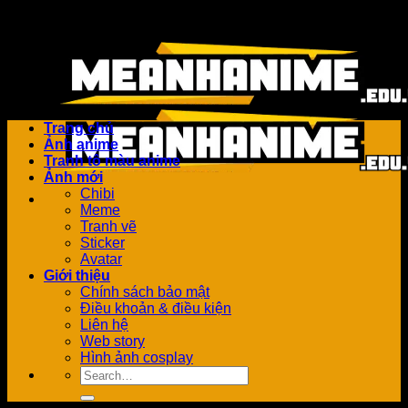
Bỏ
Add anything here or just remove it...
qua
nội
dung
Trang chủ
Ảnh anime
Tranh tô màu anime
Ảnh mới
Chibi
Meme
Tranh vẽ
Sticker
Avatar
Giới thiệu
Chính sách bảo mật
Điều khoản & điều kiện
Liên hệ
Web story
Hình ảnh cosplay