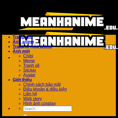
Bỏ
Add anything here or just remove it...
qua
nội
dung
Trang chủ
Ảnh anime
Tranh tô màu anime
Ảnh mới
Chibi
Meme
Tranh vẽ
Sticker
Avatar
Giới thiệu
Chính sách bảo mật
Điều khoản & điều kiện
Liên hệ
Web story
Hình ảnh cosplay