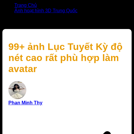
Trang Chủ
Ảnh hoạt hình 3D Trung Quốc
99+ ảnh Lục Tuyết Kỳ độ nét cao rất phù hợp làm
avatar
99+ ảnh Lục Tuyết Kỳ độ
nét cao rất phù hợp làm
avatar
Phan Minh Thy