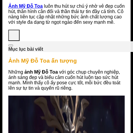
Ảnh Mỹ Đỗ Toa
luôn thu hút sự chú ý nhờ vẻ đẹp cuốn
hút, thân hình cân đối và thần thái tự tin đầy cá tính. Cô
nàng liên tục cập nhật những bức ảnh chất lượng cao
với style đa dạng từ ngọt ngào đến sexy mạnh mẽ.
Mục lục bài viết
Ảnh Mỹ Đỗ Toa ấn tượng
Những
ảnh Mỹ Đỗ Toa
với góc chụp chuyên nghiệp,
ánh sáng đẹp và biểu cảm cuốn hút luôn tạo sức hút
mạnh. Mình thấy cô ấy pose cực tốt, mỗi bức đều toát
lên sự tự tin và quyến rũ riêng.