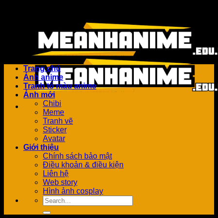
Bỏ
Add anything here or just remove it...
qua
nội
dung
Trang chủ
Ảnh anime
Tranh tô màu anime
Ảnh mới
Chibi
Meme
Tranh vẽ
Sticker
Avatar
Giới thiệu
Chính sách bảo mật
Điều khoản & điều kiện
Liên hệ
Web story
Hình ảnh cosplay