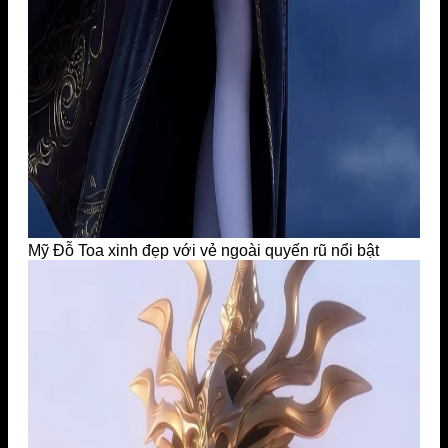
Mỹ Đỗ Toa xinh đẹp với vẻ ngoài quyến rũ nổi bật