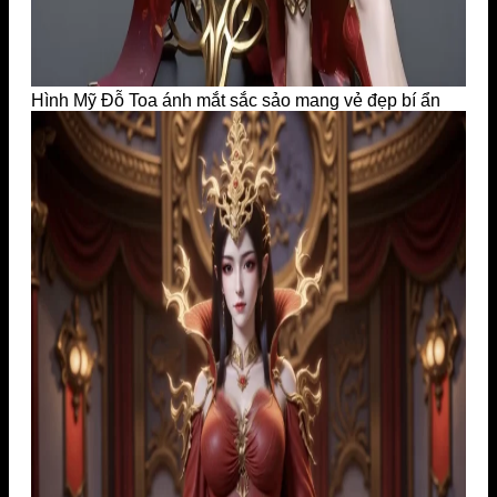
Hình Mỹ Đỗ Toa ánh mắt sắc sảo mang vẻ đẹp bí ẩn