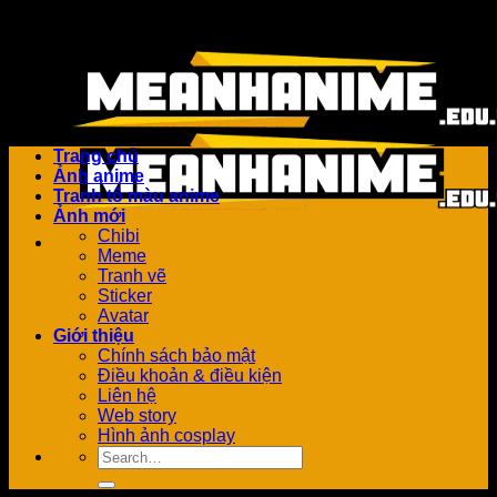
Bỏ
Add anything here or just remove it...
qua
nội
dung
Trang chủ
Ảnh anime
Tranh tô màu anime
Ảnh mới
Chibi
Meme
Tranh vẽ
Sticker
Avatar
Giới thiệu
Chính sách bảo mật
Điều khoản & điều kiện
Liên hệ
Web story
Hình ảnh cosplay