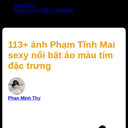
Trang Chủ
Ảnh hoạt hình 3D Trung Quốc
113+ ảnh Phạm Tĩnh Mai sexy nổi bật áo màu tím đặc
trưng
113+ ảnh Phạm Tĩnh Mai
sexy nổi bật áo màu tím
đặc trưng
Phan Minh Thy