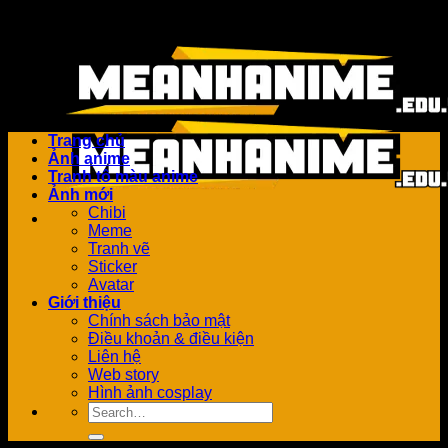
Bỏ
Add anything here or just remove it...
qua
nội
dung
Trang chủ
Ảnh anime
Tranh tô màu anime
Ảnh mới
Chibi
Meme
Tranh vẽ
Sticker
Avatar
Giới thiệu
Chính sách bảo mật
Điều khoản & điều kiện
Liên hệ
Web story
Hình ảnh cosplay