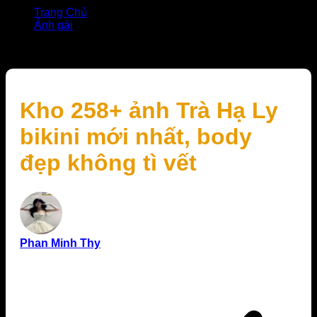
Trang Chủ
Ảnh gái
Kho 258+ ảnh Trà Hạ Ly bikini mới nhất, body đẹp
không tì vết
Kho 258+ ảnh Trà Hạ Ly
bikini mới nhất, body
đẹp không tì vết
Phan Minh Thy