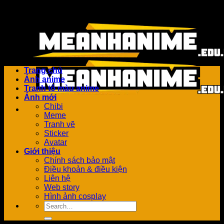
Bỏ
Add anything here or just remove it...
qua
nội
dung
Trang chủ
Ảnh anime
Tranh tô màu anime
Ảnh mới
Chibi
Meme
Tranh vẽ
Sticker
Avatar
Giới thiệu
Chính sách bảo mật
Điều khoản & điều kiện
Liên hệ
Web story
Hình ảnh cosplay