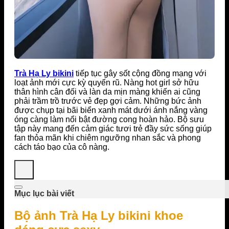
Trà Hạ Ly bikini
tiếp tục gây sốt cộng đồng mạng với
loạt ảnh mới cực kỳ quyến rũ. Nàng hot girl sở hữu
thân hình cân đối và làn da mịn màng khiến ai cũng
phải trầm trồ trước vẻ đẹp gợi cảm. Những bức ảnh
được chụp tại bãi biển xanh mát dưới ánh nắng vàng
óng càng làm nổi bật đường cong hoàn hảo. Bộ sưu
tập này mang đến cảm giác tươi trẻ đầy sức sống giúp
fan thỏa mãn khi chiêm ngưỡng nhan sắc và phong
cách táo bạo của cô nàng.
Mục lục bài viết
Bộ ảnh Trà Hạ Ly bikini khoe