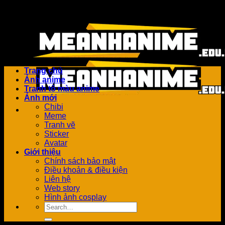
Bỏ
Add anything here or just remove it...
qua
nội
dung
Trang chủ
Ảnh anime
Tranh tô màu anime
Ảnh mới
Chibi
Meme
Tranh vẽ
Sticker
Avatar
Giới thiệu
Chính sách bảo mật
Điều khoản & điều kiện
Liên hệ
Web story
Hình ảnh cosplay