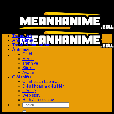
Bỏ
Add anything here or just remove it...
qua
nội
dung
Trang chủ
Ảnh anime
Tranh tô màu anime
Ảnh mới
Chibi
Meme
Tranh vẽ
Sticker
Avatar
Giới thiệu
Chính sách bảo mật
Điều khoản & điều kiện
Liên hệ
Web story
Hình ảnh cosplay