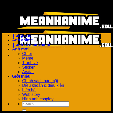
Bỏ
Add anything here or just remove it...
qua
nội
dung
Trang chủ
Ảnh anime
Tranh tô màu anime
Ảnh mới
Chibi
Meme
Tranh vẽ
Sticker
Avatar
Giới thiệu
Chính sách bảo mật
Điều khoản & điều kiện
Liên hệ
Web story
Hình ảnh cosplay