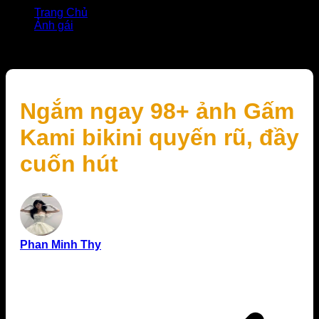
Trang Chủ
Ảnh gái
Ngắm ngay 98+ ảnh Gấm Kami bikini quyến rũ, đầy
cuốn hút
Ngắm ngay 98+ ảnh Gấm
Kami bikini quyến rũ, đầy
cuốn hút
Phan Minh Thy