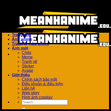
Bỏ
Add anything here or just remove it...
qua
nội
dung
Trang chủ
Ảnh anime
Tranh tô màu anime
Ảnh mới
Chibi
Meme
Tranh vẽ
Sticker
Avatar
Giới thiệu
Chính sách bảo mật
Điều khoản & điều kiện
Liên hệ
Web story
Hình ảnh cosplay