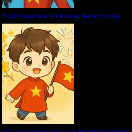
Top 200+ avatar quốc kỳ hình nền cờ Việt Nam cực cháy