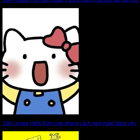
200+ Avatar Việt Nam ngầu, cá tính đậm chất bản sắc dân tộc
168+ avatar Hello Kitty cute phong cách ngọt ngào đáng yêu