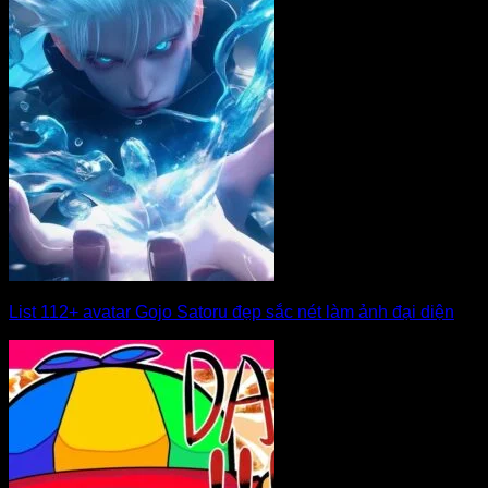
List 112+ avatar Gojo Satoru đẹp sắc nét làm ảnh đại diện