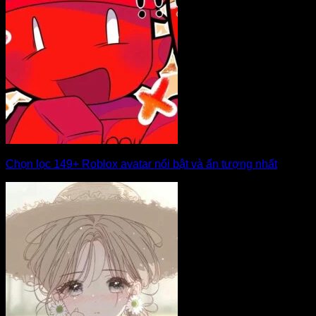
Chọn lọc 149+ Roblox avatar nổi bật và ấn tượng nhất