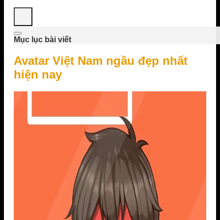
Mục lục bài viết
Avatar Việt Nam ngầu đẹp nhất
hiện nay