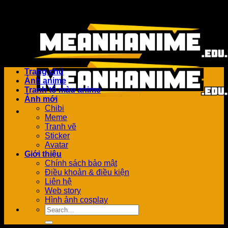
Bỏ
Add anything here or just remove it...
qua
nội
dung
Trang chủ
Ảnh anime
Tranh tô màu anime
Ảnh mới
Chibi
Meme
Tranh vẽ
Sticker
Avatar
Giới thiệu
Chính sách bảo mật
Điều khoản & điều kiện
Liên hệ
Web story
Hình ảnh cosplay