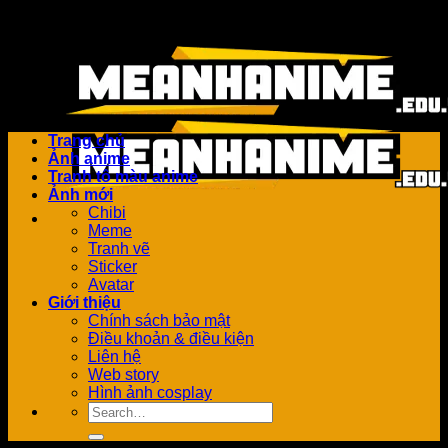
Bỏ
Add anything here or just remove it...
qua
nội
dung
Trang chủ
Ảnh anime
Tranh tô màu anime
Ảnh mới
Chibi
Meme
Tranh vẽ
Sticker
Avatar
Giới thiệu
Chính sách bảo mật
Điều khoản & điều kiện
Liên hệ
Web story
Hình ảnh cosplay