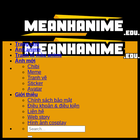
Bỏ
Add anything here or just remove it...
qua
nội
dung
Trang chủ
Ảnh anime
Tranh tô màu anime
Ảnh mới
Chibi
Meme
Tranh vẽ
Sticker
Avatar
Giới thiệu
Chính sách bảo mật
Điều khoản & điều kiện
Liên hệ
Web story
Hình ảnh cosplay