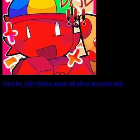
Chọn lọc 149+ Roblox avatar nổi bật và ấn tượng nhất
Roblox là một trong những nền tảng game trực tuyến phổ
biến nhất hiện nay, [...]