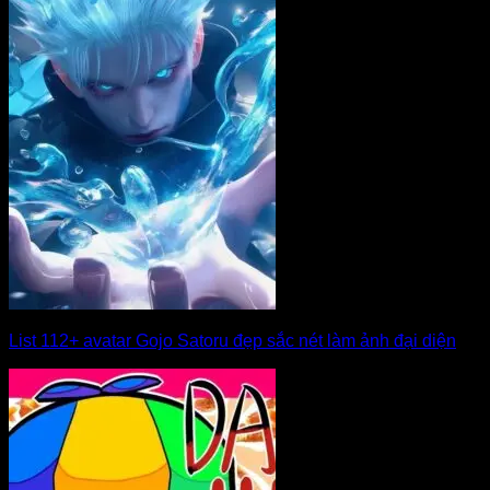
List 112+ avatar Gojo Satoru đẹp sắc nét làm ảnh đại diện