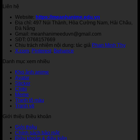
Liên hệ
Website:
https://meanhanime.edu.vn
Địa chỉ: 497 Núi Thành, Hòa Cường Nam, Hải Châu,
Đà Nẵng
Gmail: meanhanimeeduvn@gmail.com
SĐT: 0768157669
Chịu trách nhiệm nội dung: tác giả
Phan Minh Thy
X.com
,
Pinterest
,
Behance
Danh mục xem nhiều
Kho ảnh anime
Avatar
Sticker
Chibi
Meme
Tranh tô màu
Tranh vẽ
Giới thiệu Điều khoản
Giới thiệu
Chính sách bảo mật
Điều khoản & điều kiện