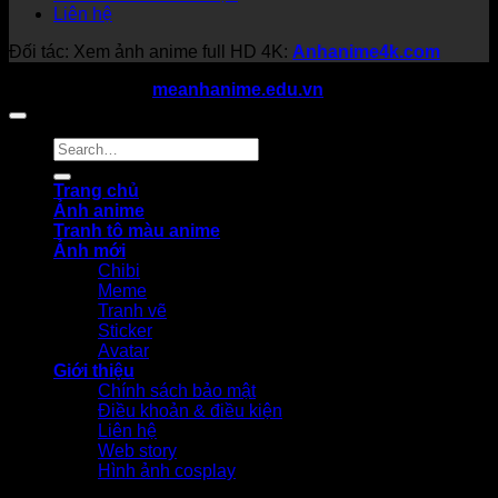
Liên hệ
Đối tác: Xem ảnh anime full HD 4K:
Anhanime4k.com
Copyright 2026 ©
meanhanime.edu.vn
All rights reserved
Trang chủ
Ảnh anime
Tranh tô màu anime
Ảnh mới
Chibi
Meme
Tranh vẽ
Sticker
Avatar
Giới thiệu
Chính sách bảo mật
Điều khoản & điều kiện
Liên hệ
Web story
Hình ảnh cosplay
-