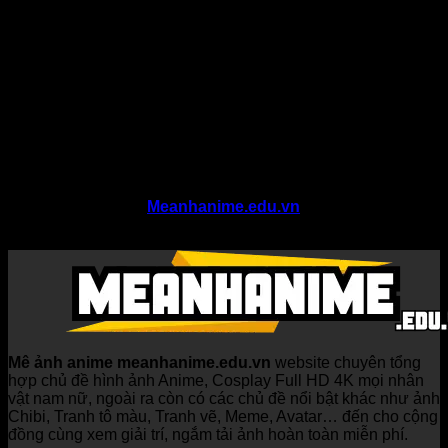
Bên cạnh yếu tố thẩm mỹ, chất lượng hình ảnh luôn được
Meanhanime.edu.vn chú trọng. Các avatar trong danh mục
có độ nét cao, bố cục gọn gàng và tỷ lệ khung hình phù hợp
để sử dụng làm ảnh đại diện trên nhiều nền tảng như
Facebook, Zalo, TikTok, Instagram hay Discord. Người dùng
có thể tải về và sử dụng trực tiếp mà không cần chỉnh sửa
phức tạp, tiết kiệm thời gian nhưng vẫn đảm bảo tính thẩm
mỹ.
Nếu bạn đang tìm kiếm những hình ảnh avatar anime đẹp,
dễ sử dụng và phù hợp với phong cách cá nhân, danh mục
Hình ảnh Avatar tại
Meanhanime.edu.vn
là lựa chọn đáng
để khám phá và trải nghiệm.
Mê ảnh anime meanhanime.edu.vn
website chuyên tổng
hợp chủ đề hình ảnh Anime, Cosplay Full HD 4K mọi nhân
vật nam nữ, ngoài ra còn có các chủ đề nổi bật khác như ảnh
Chibi, Tranh tô màu, Tranh vẽ, Meme, Avatar… đến cho cộng
đồng cùng xem giải trí, ngắm tải ảnh hoàn toàn miễn phí.