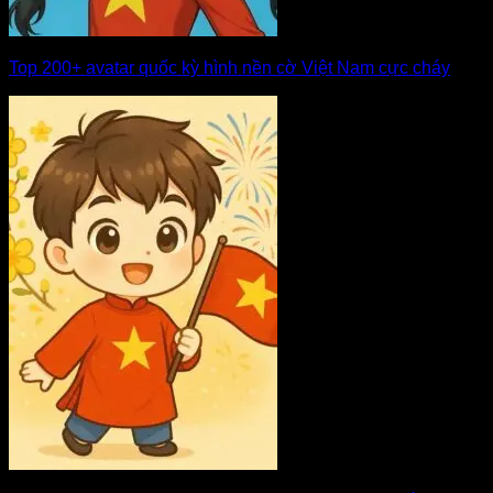
Top 200+ avatar quốc kỳ hình nền cờ Việt Nam cực cháy