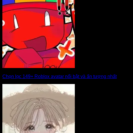
Chọn lọc 149+ Roblox avatar nổi bật và ấn tượng nhất