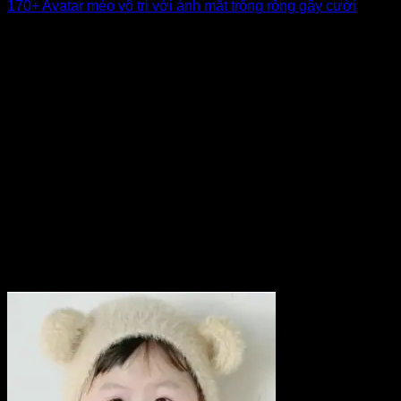
170+ Avatar mèo vô tri với ánh mắt trống rỗng gây cười
Avatar mèo vô tri gây ấn tượng bởi nét mặt trơ trơ, không
buồn không [...]