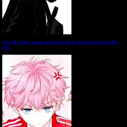
Lưu liền 124+ avatar đen buồn dành cho người thích trầm
mặc