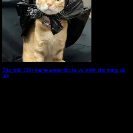
Cập nhật 100+ meme avatar độc lạ, vui nhộn cho mạng xã
hội
Một bức ảnh avatar bình thường giờ đây đã trở nên nhàm
chán, và meme [...]