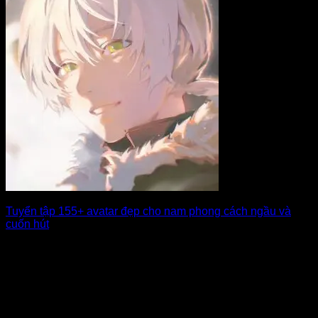
Tuyển tập 155+ avatar đẹp cho nam phong cách ngầu và
cuốn hút
Avatar đẹp cho nam không chỉ là hình đại diện đơn thuần mà
còn thể [...]