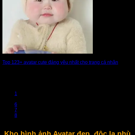
Top 123+ avatar cute đáng yêu nhất cho trang cá nhân
Bạn muốn avatar của mình thật nổi bật và dễ thương trên
mạng xã hội? [...]
1
…
6
7
8
9
Kho hình ảnh Avatar đẹp, độc lạ phù