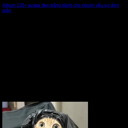
Album 135+ avatar đen trắng dành cho người yêu sự đơn
giản
Avatar đen trắng luôn mang đến sức hút đặc biệt nhờ sự tối
giản nhưng [...]