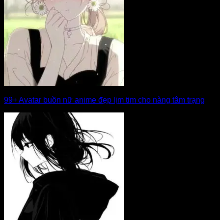
99+ Avatar buồn nữ anime đẹp lịm tim cho nàng tâm trạng