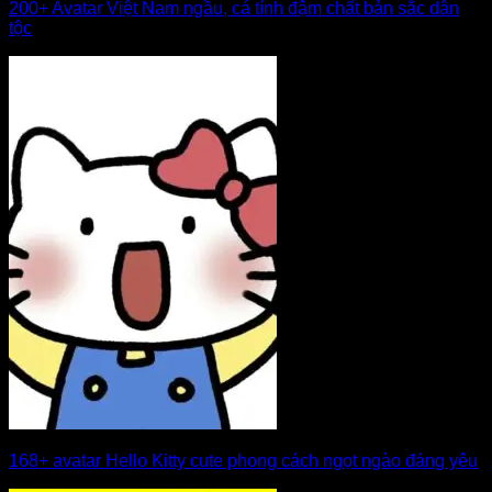
200+ Avatar Việt Nam ngầu, cá tính đậm chất bản sắc dân
tộc
168+ avatar Hello Kitty cute phong cách ngọt ngào đáng yêu