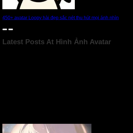
450+ avatar Loopy hài đẹp sắc nét thu hút mọi ánh nhìn
Latest Posts At Hình Ảnh Avatar