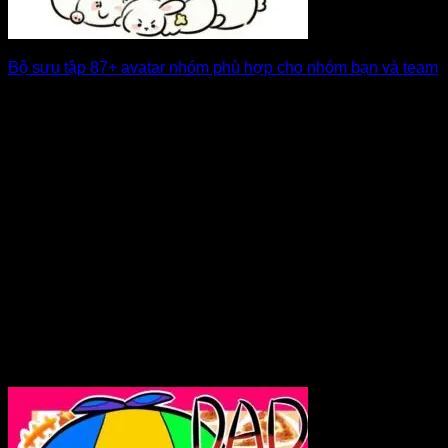
Bộ sưu tập 87+ avatar nhóm phù hợp cho nhóm bạn và team
Avatar nhóm giúp thể hiện sự đồng bộ và bản sắc chung của
một tập [...]