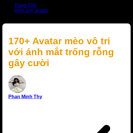
Trang Chủ
Hình ảnh avatar
170+ Avatar mèo vô tri với ánh mắt trống rỗng gây cười
170+ Avatar mèo vô tri
với ánh mắt trống rỗng
gây cười
Phan Minh Thy