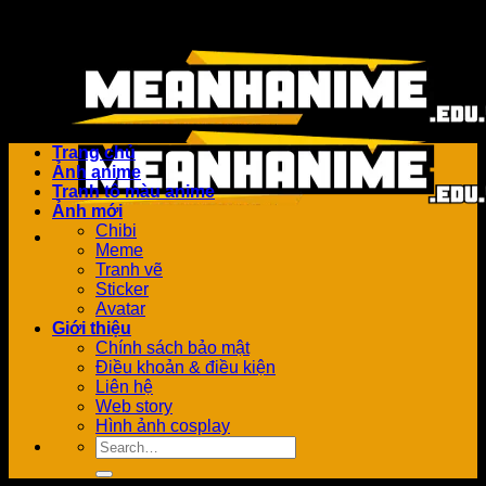
Bỏ
Add anything here or just remove it...
qua
nội
dung
Trang chủ
Ảnh anime
Tranh tô màu anime
Ảnh mới
Chibi
Meme
Tranh vẽ
Sticker
Avatar
Giới thiệu
Chính sách bảo mật
Điều khoản & điều kiện
Liên hệ
Web story
Hình ảnh cosplay