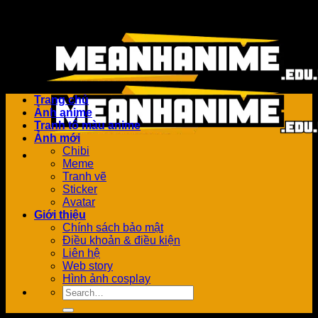
Bỏ
Add anything here or just remove it...
qua
nội
dung
Trang chủ
Ảnh anime
Tranh tô màu anime
Ảnh mới
Chibi
Meme
Tranh vẽ
Sticker
Avatar
Giới thiệu
Chính sách bảo mật
Điều khoản & điều kiện
Liên hệ
Web story
Hình ảnh cosplay