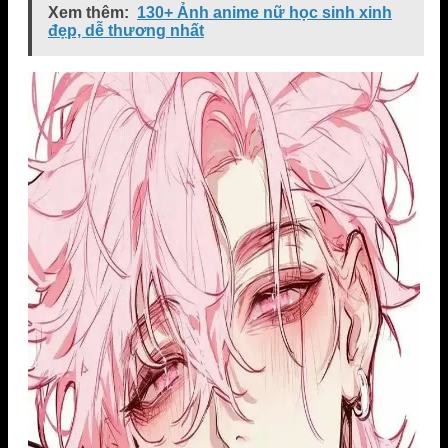
Xem thêm:
130+ Ảnh anime nữ học sinh xinh
đẹp, dễ thương nhất