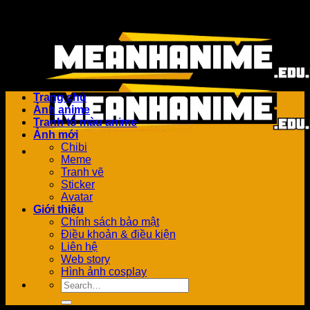
Bỏ
Add anything here or just remove it...
qua
nội
dung
Trang chủ
Ảnh anime
Tranh tô màu anime
Ảnh mới
Chibi
Meme
Tranh vẽ
Sticker
Avatar
Giới thiệu
Chính sách bảo mật
Điều khoản & điều kiện
Liên hệ
Web story
Hình ảnh cosplay