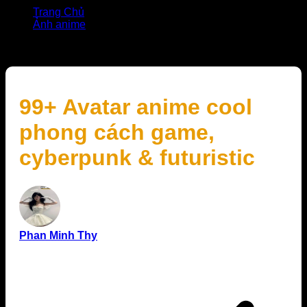
Trang Chủ
Ảnh anime
99+ Avatar anime cool phong cách game, cyberpunk &
futuristic
99+ Avatar anime cool
phong cách game,
cyberpunk & futuristic
Phan Minh Thy