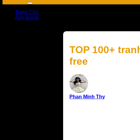
Trang Chủ
Ảnh anime
TOP 100+ tranh vẽ anime nam đẹp nhất, cool ngầu, 4K f
TOP 100+ tran
free
Phan Minh Thy