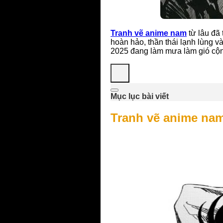
Tranh vẽ anime nam
từ lâu đã 
hoàn hảo, thần thái lạnh lùng
2025 đang làm mưa làm gió cộn
Mục lục bài viết
Tranh vẽ anime nam