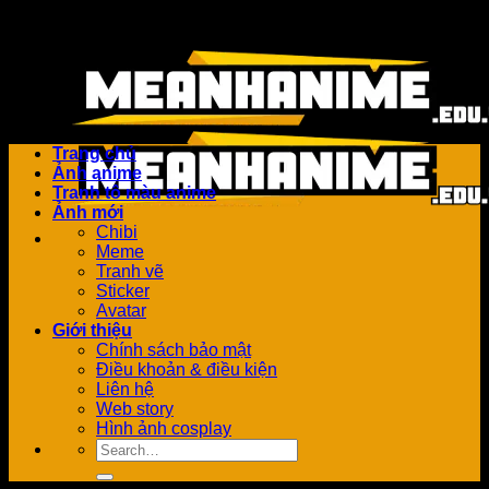
Bỏ
Add anything here or just remove it...
qua
nội
dung
Trang chủ
Ảnh anime
Tranh tô màu anime
Ảnh mới
Chibi
Meme
Tranh vẽ
Sticker
Avatar
Giới thiệu
Chính sách bảo mật
Điều khoản & điều kiện
Liên hệ
Web story
Hình ảnh cosplay