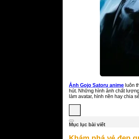
Ảnh Gojo Satoru anime
luôn t
hút. Những hình ảnh chất lượng
làm avatar, hình nền hay chia 
Mục lục bài viết
Khám phá vẻ đẹp qu