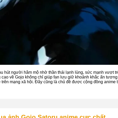
hu hút người hâm mộ nhờ thần thái lạnh lùng, sức mạnh vượt t
 cao về Gojo không chỉ giúp fan lưu giữ khoảnh khắc ấn tượng
sẻ trên mạng xã hội. Đây cũng là chủ đề được cộng đồng anime
a ảnh Gojo Satoru anime cực chất