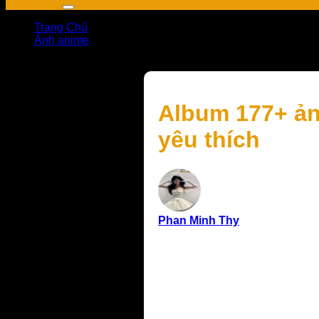
Trang Chủ
Ảnh anime
Album 177+ ảnh Gojo Satoru anime đẹp nhất cho fan JJK
Album 177+ ản
yêu thích
Phan Minh Thy