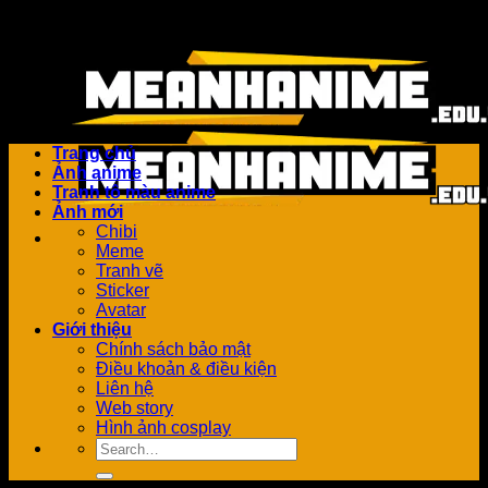
Bỏ
Add anything here or just remove it...
qua
nội
dung
Trang chủ
Ảnh anime
Tranh tô màu anime
Ảnh mới
Chibi
Meme
Tranh vẽ
Sticker
Avatar
Giới thiệu
Chính sách bảo mật
Điều khoản & điều kiện
Liên hệ
Web story
Hình ảnh cosplay