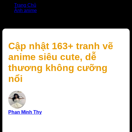
Trang Chủ
Ảnh anime
Cập nhật 163+ tranh vẽ anime siêu cute, dễ thương
không cưỡng nổi
Cập nhật 163+ tranh vẽ
anime siêu cute, dễ
thương không cưỡng
nổi
Phan Minh Thy