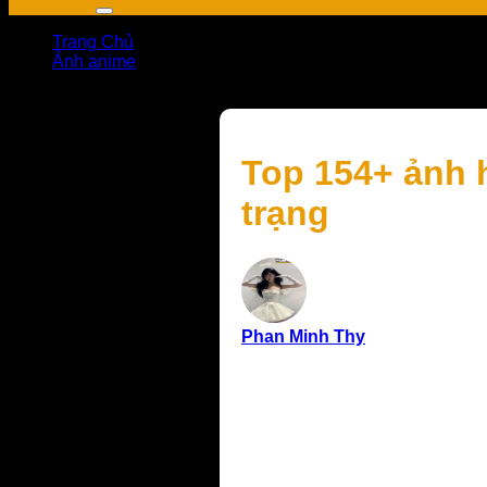
Trang Chủ
Ảnh anime
Top 154+ ảnh hoàng hôn anime đẹp, lãng mạn và đầy tâ
Top 154+ ảnh 
trạng
Phan Minh Thy