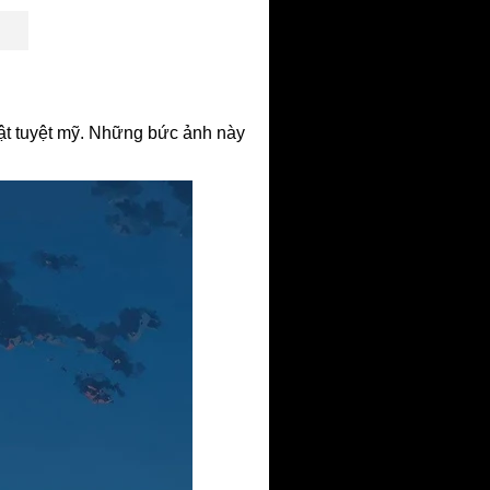
uật tuyệt mỹ. Những bức ảnh này