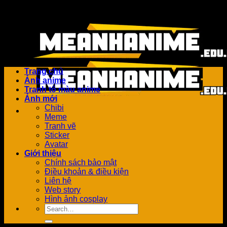
Bỏ
Add anything here or just remove it...
qua
nội
dung
Trang chủ
Ảnh anime
Tranh tô màu anime
Ảnh mới
Chibi
Meme
Tranh vẽ
Sticker
Avatar
Giới thiệu
Chính sách bảo mật
Điều khoản & điều kiện
Liên hệ
Web story
Hình ảnh cosplay