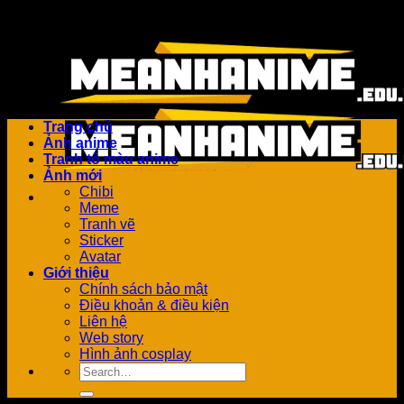
Bỏ
Add anything here or just remove it...
qua
nội
dung
Trang chủ
Ảnh anime
Tranh tô màu anime
Ảnh mới
Chibi
Meme
Tranh vẽ
Sticker
Avatar
Giới thiệu
Chính sách bảo mật
Điều khoản & điều kiện
Liên hệ
Web story
Hình ảnh cosplay