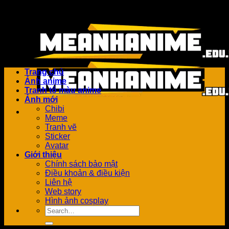
Bỏ
Add anything here or just remove it...
qua
nội
dung
Trang chủ
Ảnh anime
Tranh tô màu anime
Ảnh mới
Chibi
Meme
Tranh vẽ
Sticker
Avatar
Giới thiệu
Chính sách bảo mật
Điều khoản & điều kiện
Liên hệ
Web story
Hình ảnh cosplay