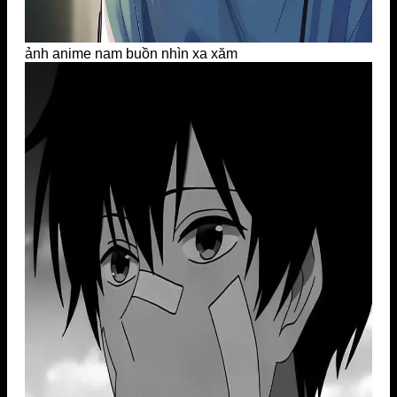
ảnh anime nam buồn nhìn xa xăm