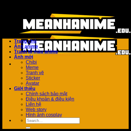
Bỏ
Add anything here or just remove it...
qua
nội
dung
Trang chủ
Ảnh anime
Tranh tô màu anime
Ảnh mới
Chibi
Meme
Tranh vẽ
Sticker
Avatar
Giới thiệu
Chính sách bảo mật
Điều khoản & điều kiện
Liên hệ
Web story
Hình ảnh cosplay