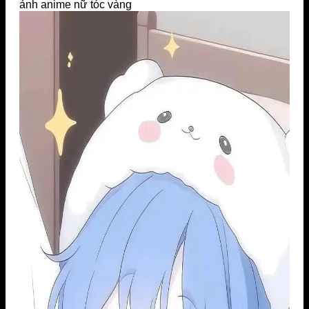
ảnh anime nữ tóc vàng