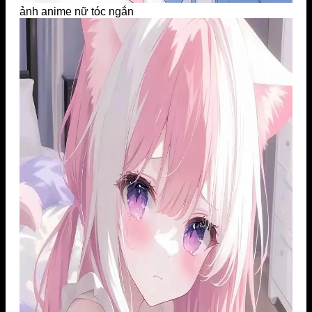
ảnh anime nữ tóc ngắn