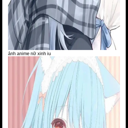
ảnh anime nữ xinh iu