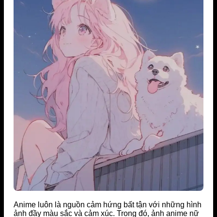
Anime luôn là nguồn cảm hứng bất tận với những hình
ảnh đầy màu sắc và cảm xúc. Trong đó, ảnh anime nữ