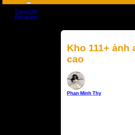
Trang Chủ
Ảnh anime
Kho 111+ ảnh anime nam đẹp lạnh lùng, cool ngầu đỉnh
Kho 111+ ảnh 
cao
Phan Minh Thy