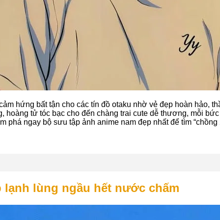
cảm hứng bất tận cho các tín đồ otaku nhờ vẻ đẹp hoàn hảo, thần
ng, hoàng tử tóc bạc cho đến chàng trai cute dễ thương, mỗi b
ám phá ngay bộ sưu tập ảnh anime nam đẹp nhất để tìm “chồng 
 lạnh lùng ngầu hết nước chấm