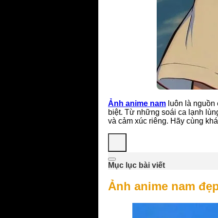
Ảnh anime nam
luôn là nguồn 
biệt. Từ những soái ca lạnh lù
và cảm xúc riêng. Hãy cùng kh
Mục lục bài viết
Ảnh anime nam đẹp